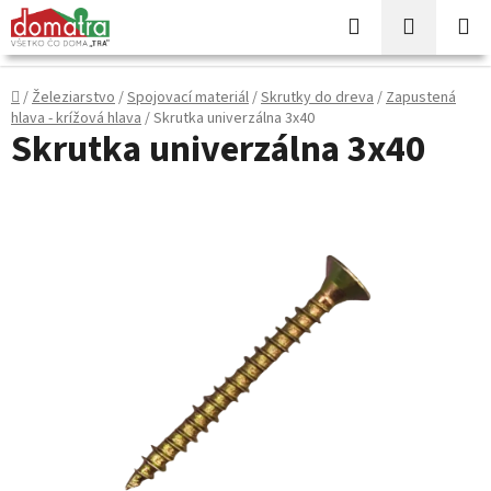
Prejsť
Hľadať
NÁKUP
na
KOŠÍK
obsah
Domov
/
Železiarstvo
/
Spojovací materiál
/
Skrutky do dreva
/
Zapustená
hlava - krížová hlava
/
Skrutka univerzálna 3x40
Skrutka univerzálna 3x40