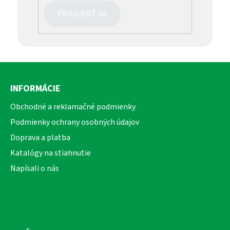
PRIHLÁSIŤ SA
Z
á
INFORMÁCIE
p
ä
Obchodné a reklamačné podmienky
t
Podmienky ochrany osobných údajov
i
Doprava a platba
e
Katalógy na stiahnutie
Napísali o nás