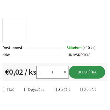
Dostupnosť
Skladom
(>10 ks)
Kód:
UNIVSKR3X40
€0,02
/ ks
DO KOŠÍKA
Jednotková cena:
Tlač
Opýtať sa
Strážiť
Zdieľať