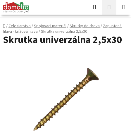
Prejsť
Hľadať
NÁKUP
na
KOŠÍK
obsah
Domov
/
Železiarstvo
/
Spojovací materiál
/
Skrutky do dreva
/
Zapustená
hlava - krížová hlava
/
Skrutka univerzálna 2,5x30
Skrutka univerzálna 2,5x30