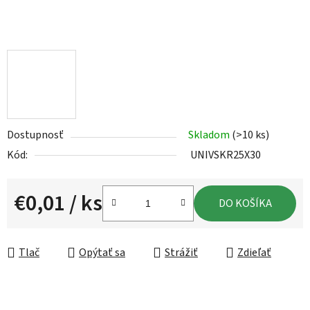
Dostupnosť
Skladom
(>10 ks)
Kód:
UNIVSKR25X30
€0,01
/ ks
DO KOŠÍKA
Jednotková cena:
Tlač
Opýtať sa
Strážiť
Zdieľať