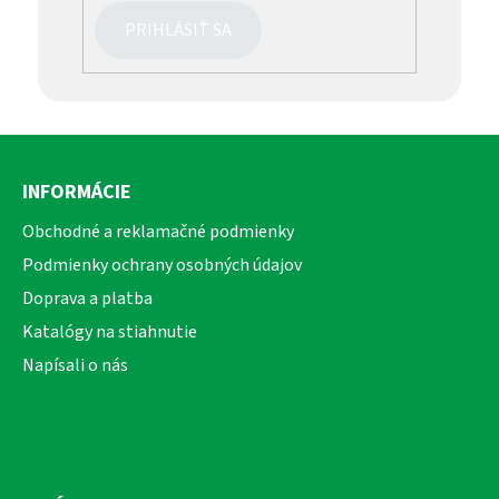
PRIHLÁSIŤ SA
Z
á
INFORMÁCIE
p
ä
Obchodné a reklamačné podmienky
t
Podmienky ochrany osobných údajov
i
Doprava a platba
e
Katalógy na stiahnutie
Napísali o nás