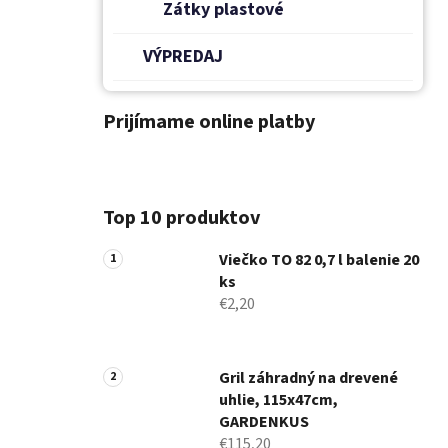
Zátky plastové
VÝPREDAJ
Prijímame online platby
Top 10 produktov
Viečko TO 82 0,7 l balenie 20
ks
€2,20
Gril záhradný na drevené
uhlie, 115x47cm,
GARDENKUS
€115,20