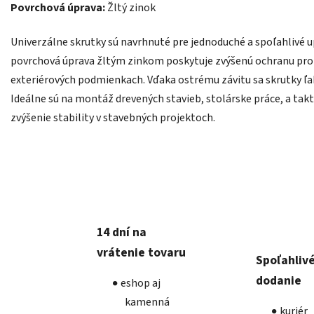
Povrchová úprava:
Žltý zinok
Univerzálne skrutky sú navrhnuté pre jednoduché a spoľahlivé u
povrchová úprava žltým zinkom poskytuje zvýšenú ochranu proti 
exteriérových podmienkach. Vďaka ostrému závitu sa skrutky ľah
Ideálne sú na montáž drevených stavieb, stolárske práce, a takt
zvýšenie stability v stavebných projektoch.
14 dní na
vrátenie tovaru
Spoľahliv
dodanie
eshop aj
kamenná
kuriér