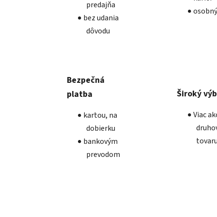
predajňa
osobný
bez udania
dôvodu
Bezpečná
Široký vý
platba
Viac a
kartou, na
druho
dobierku
tovar
bankovým
prevodom