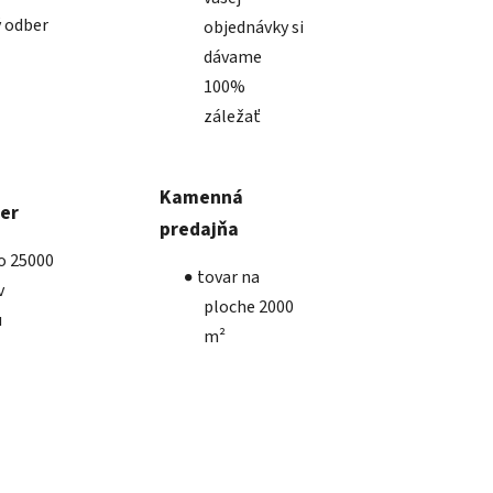
 odber
objednávky si
dávame
100%
záležať
Kamenná
ber
predajňa
ko 25000
tovar na
v
ploche 2000
u
m²