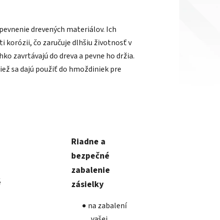
pevnenie drevených materiálov. Ich
korózii, čo zaručuje dlhšiu životnosť v
ko zavrtávajú do dreva a pevne ho držia.
iež sa dajú použiť do hmoždiniek pre
Riadne a
bezpečné
zabalenie
é
zásielky
na zabalení
vašej