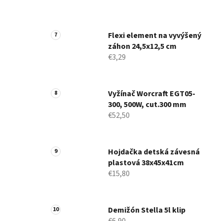
Flexi element na vyvýšený
záhon 24,5x12,5 cm
€3,29
Vyžínač Worcraft EGT05-
300, 500W, cut.300 mm
€52,50
Hojdačka detská závesná
plastová 38x45x41cm
€15,80
Demižón Stella 5l klip