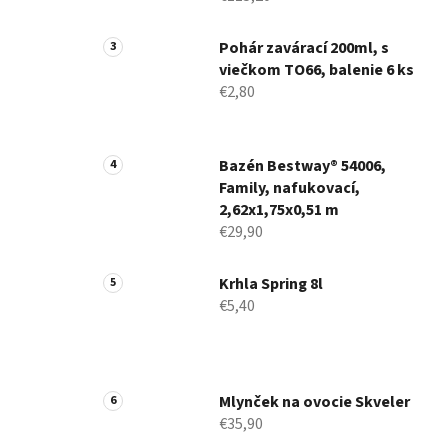
Pohár zavárací 200ml, s
viečkom TO66, balenie 6 ks
€2,80
Bazén Bestway® 54006,
Family, nafukovací,
2,62x1,75x0,51 m
€29,90
Krhla Spring 8l
€5,40
Mlynček na ovocie Skveler
€35,90