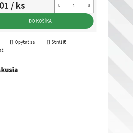
,01
/ ks
ková cena:
DO KOŠÍKA
Opýtať sa
Strážiť
ať
skusia