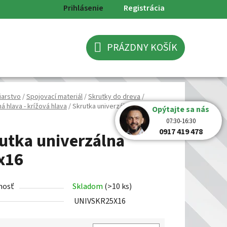
Prihlásenie
Registrácia
PRÁZDNY KOŠÍK
NÁKUPNÝ
KOŠÍK
iarstvo
/
Spojovací materiál
/
Skrutky do dreva
/
 hlava - krížová hlava
/
Skrutka univerzálna 2,5x16
Opýtajte sa nás
07:30-16:30
0917 419 478
utka univerzálna
x16
nosť
Skladom
(>10 ks)
UNIVSKR25X16