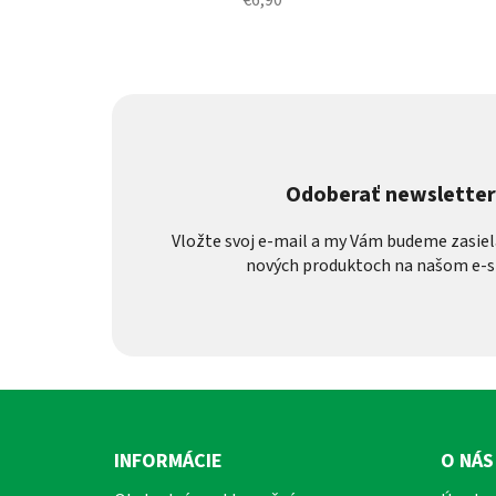
€6,90
Odoberať newslette
Vložte svoj e-mail a my Vám budeme zasiel
nových produktoch na našom e-s
Z
á
INFORMÁCIE
O NÁS
p