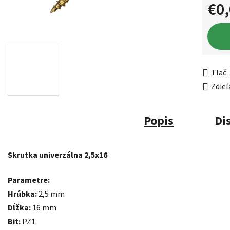
€0
Jednot
Tlač
Zdieľ
Popis
Di
Skrutka univerzálna 2,5x16
Parametre:
Hrúbka:
2,5 mm
Dĺžka:
16 mm
Bit:
PZ1