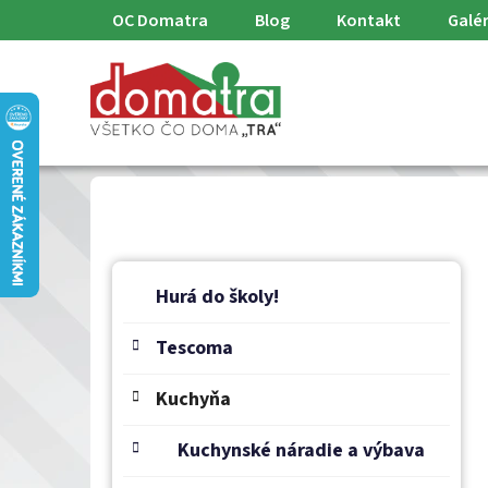
Prejsť
OC Domatra
Blog
Kontakt
Galér
na
obsah
B
K
Preskočiť
a
o
Hurá do školy!
kategórie
t
č
e
Tescoma
n
g
ý
ó
Kuchyňa
p
r
a
i
Kuchynské náradie a výbava
e
n