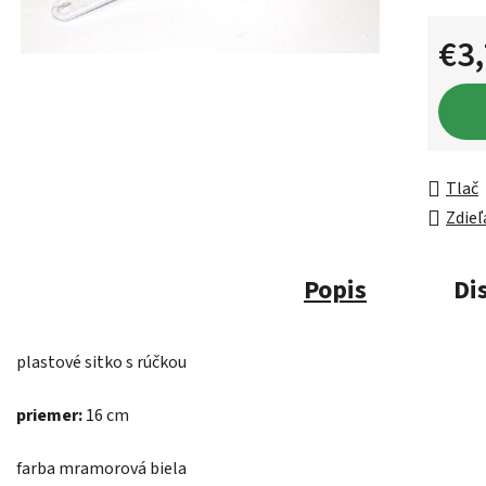
€3
Jednot
Tlač
Zdieľ
Popis
Di
plastové sitko s rúčkou
priemer:
16 cm
farba mramorová biela