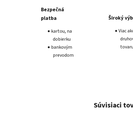
Bezpečná
Široký vý
platba
Viac a
kartou, na
druho
dobierku
tovar
bankovým
prevodom
Súvisiaci to