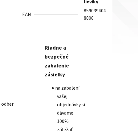
lieviky
859039404
EAN
8808
Riadne a
bezpečné
zabalenie
é
zásielky
na zabalení
vašej
 odber
objednávky si
dávame
100%
záležať