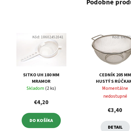
Podobné prod
Kód:
18602452041
Kód:
6430
SITKO UH 180 MM
CEDNÍK 205 M
MRAMOR
HUSTÝ S RÚČKA
Skladom
(2 ks)
Momentálne
nedostupné
€4,20
€3,40
DO KOŠÍKA
DETAIL