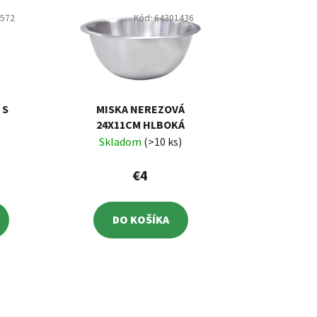
5572
Kód:
64301436
 S
MISKA NEREZOVÁ
24X11CM HLBOKÁ
Skladom
(>10 ks)
€4
DO KOŠÍKA