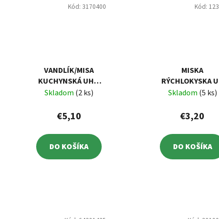
Kód:
3170400
Kód:
12
VANDLÍK/MISA
MISKA
KUCHYNSKÁ UH S
RÝCHLOKYSKA 
RÚČKAMI 5 L
3 L
Skladom
(2 ks)
Skladom
(5 ks)
FAREBNÝ
€5,10
€3,20
DO KOŠÍKA
DO KOŠÍKA