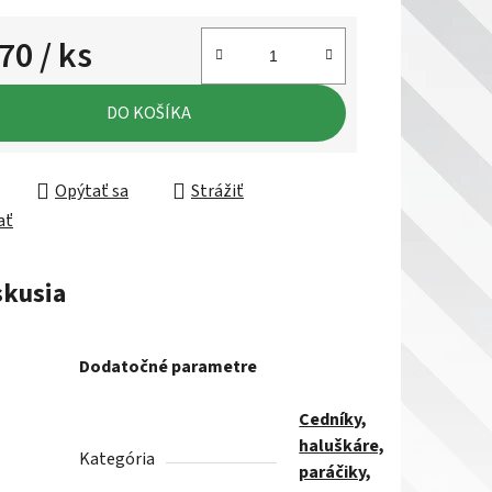
,70
/ ks
ková cena:
DO KOŠÍKA
Opýtať sa
Strážiť
ať
skusia
Dodatočné parametre
Cedníky,
haluškáre,
Kategória
paráčiky,