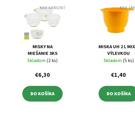
Kód:
64301567
Kód:
19
MISKY NA
MISKA UH 2 L MIX
MIEŠANIE 3KS
VÝLEVKOU
Skladom
(2 ks)
Skladom
(5 ks)
€6,30
€1,40
DO KOŠÍKA
DO KOŠÍKA