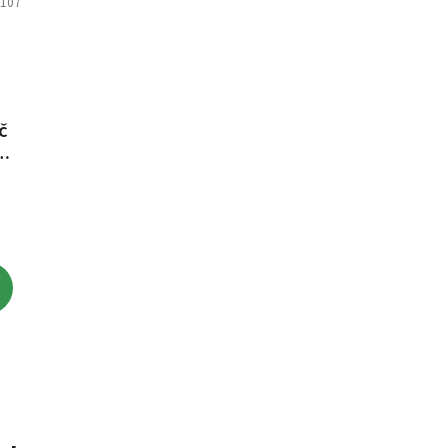
0107
Č
6