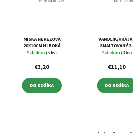
Kód:
64301435
Kód:
3010
MISKA NEREZOVÁ
VANDLÍK/KRÁJA
20X10CM HLBOKÁ
SMALTOVANÝ 2
CM, 3 L
Skladom
(5 ks)
Skladom
(3 ks)
€3,20
€11,10
DO KOŠÍKA
DO KOŠÍKA