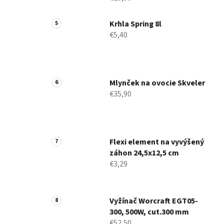
Krhla Spring 8l
€5,40
Mlynček na ovocie Skveler
€35,90
Flexi element na vyvýšený
záhon 24,5x12,5 cm
€3,29
Vyžínač Worcraft EGT05-
300, 500W, cut.300 mm
€52,50