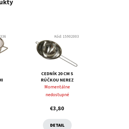
ukty
1336
Kód:
15902003
M
CEDNÍK 20 CM S
MI
RÚČKOU NEREZ
Momentálne
nedostupné
€3,80
DETAIL