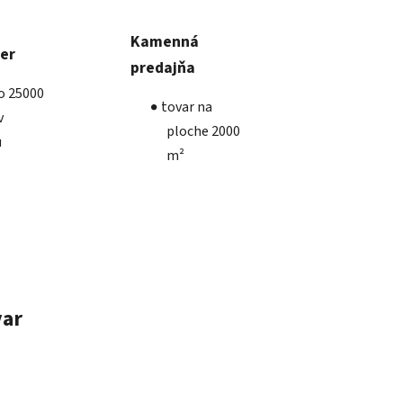
Kamenná
ber
predajňa
ko 25000
tovar na
v
ploche 2000
u
m²
var