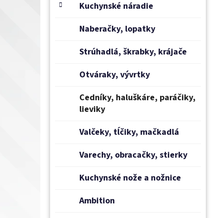
e
Kuchynské náradie
l
Naberačky, lopatky
Strúhadlá, škrabky, krájače
Otváraky, vývrtky
Cedníky, haluškáre, paráčiky,
lieviky
Valčeky, tĺčiky, mačkadlá
Varechy, obracačky, stierky
Kuchynské nože a nožnice
Ambition