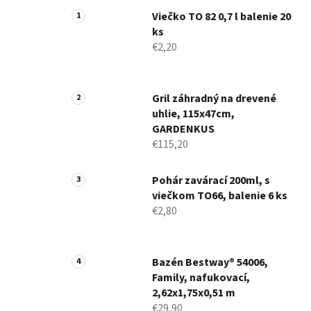
Viečko TO 82 0,7 l balenie 20
ks
€2,20
Gril záhradný na drevené
uhlie, 115x47cm,
GARDENKUS
€115,20
Pohár zavárací 200ml, s
viečkom TO66, balenie 6 ks
€2,80
Bazén Bestway® 54006,
Family, nafukovací,
2,62x1,75x0,51 m
€29,90