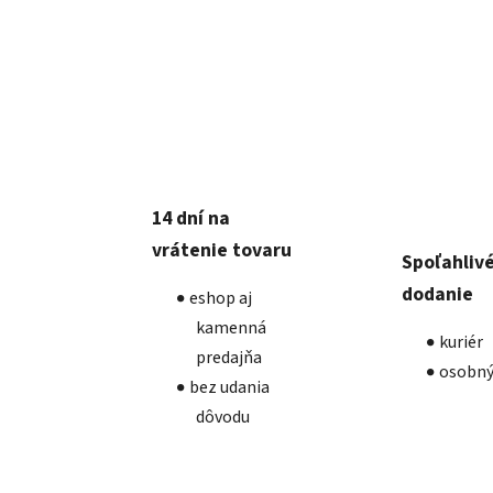
14 dní na
vrátenie tovaru
Spoľahliv
dodanie
eshop aj
kamenná
kuriér
predajňa
osobný
bez udania
dôvodu