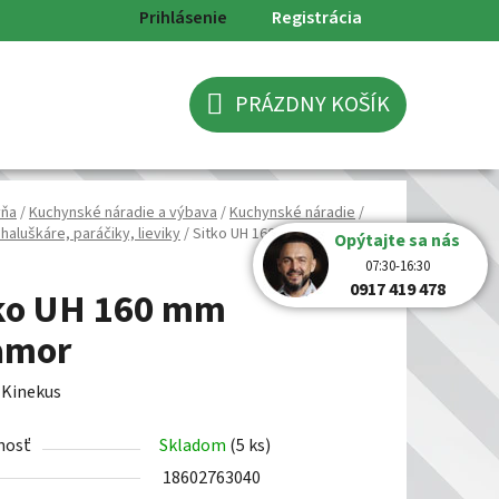
Prihlásenie
Registrácia
PRÁZDNY KOŠÍK
NÁKUPNÝ
KOŠÍK
yňa
/
Kuchynské náradie a výbava
/
Kuchynské náradie
/
haluškáre, paráčiky, lieviky
/
Sitko UH 160 mm mramor
Opýtajte sa nás
07:30-16:30
0917 419 478
ko UH 160 mm
amor
:
Kinekus
nosť
Skladom
(5 ks)
18602763040