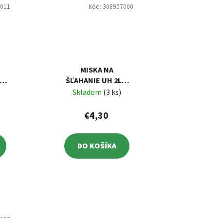
3011
Kód:
308907000
MISKA NA
UH
ŠĽAHANIE UH 2L S
VEKOM
Skladom
(3 ks)
€4,30
DO KOŠÍKA