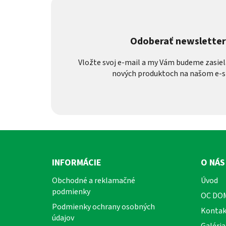
Odoberať newslette
Vložte svoj e-mail a my Vám budeme zasiel
nových produktoch na našom e-s
Z
á
INFORMÁCIE
O NÁS
p
Obchodné a reklamačné
Úvod
ä
podmienky
OC DO
t
Podmienky ochrany osobných
i
Kontak
údajov
e
Galéria