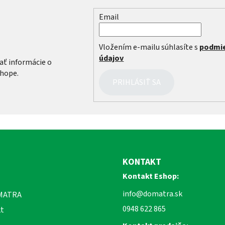
Email
r
Vložením e-mailu súhlasíte s
podmi
údajov
ať informácie o
hope.
PRIHLÁSIŤ SA
KONTAKT
Kontakt Eshop:
info@domatra.sk
MATRA
0948 622 865
t