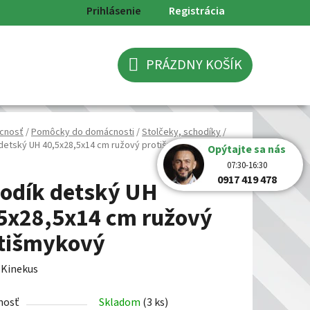
Prihlásenie
Registrácia
PRÁZDNY KOŠÍK
NÁKUPNÝ
KOŠÍK
cnosť
/
Pomôcky do domácnosti
/
Stolčeky, schodíky
/
detský UH 40,5x28,5x14 cm ružový protišmykový
Opýtajte sa nás
07:30-16:30
0917 419 478
odík detský UH
5x28,5x14 cm ružový
tišmykový
:
Kinekus
nosť
Skladom
(3 ks)