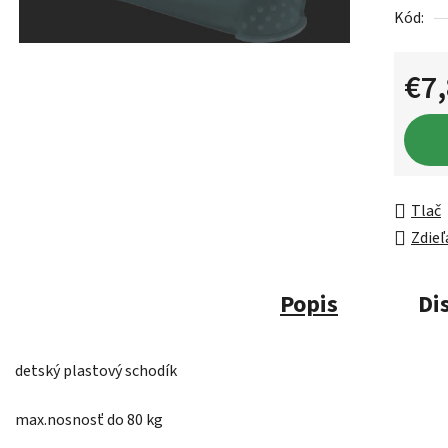
Kód:
€7
Jednot
Tlač
Zdieľ
Popis
Di
detský plastový schodík
max.nosnosť do 80 kg