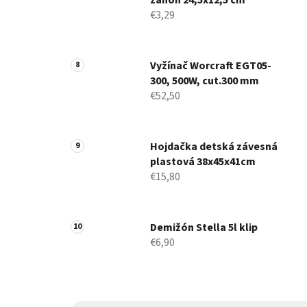
záhon 24,5x12,5 cm
€3,29
Vyžínač Worcraft EGT05-
300, 500W, cut.300 mm
€52,50
Hojdačka detská závesná
plastová 38x45x41cm
€15,80
Demižón Stella 5l klip
€6,90