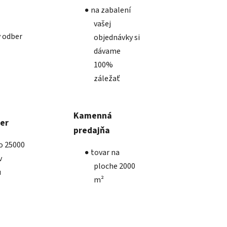
na zabalení
vašej
 odber
objednávky si
dávame
100%
záležať
Kamenná
ber
predajňa
ko 25000
tovar na
v
ploche 2000
u
m²