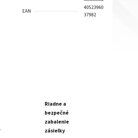
40523960
EAN
37982
Riadne a
bezpečné
zabalenie
é
zásielky