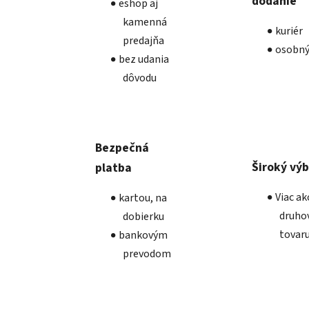
dodanie
eshop aj
kamenná
kuriér
predajňa
osobný
bez udania
dôvodu
Bezpečná
Široký vý
platba
Viac a
kartou, na
druho
dobierku
tovar
bankovým
prevodom