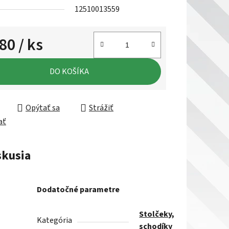
12510013559
,80
/ ks
ková cena:
DO KOŠÍKA
Opýtať sa
Strážiť
ať
skusia
Dodatočné parametre
Stolčeky,
Kategória
schodíky