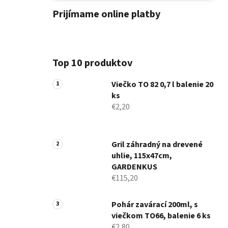
Prijímame online platby
Top 10 produktov
Viečko TO 82 0,7 l balenie 20
ks
€2,20
Gril záhradný na drevené
uhlie, 115x47cm,
GARDENKUS
€115,20
Pohár zavárací 200ml, s
viečkom TO66, balenie 6 ks
€2,80