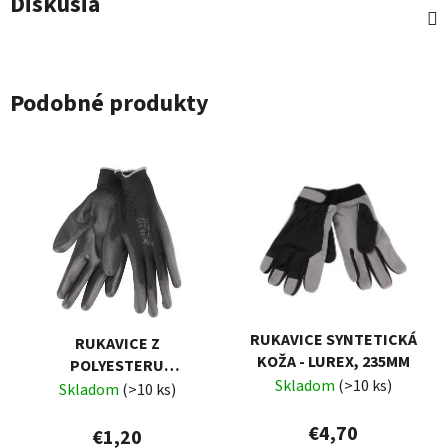
Diskusia
Podobné produkty
RUKAVICE SYNTETICKÁ
RUKAVICE Z
KOŽA - LUREX, 235MM
POLYESTERU
Skladom
(>10 ks)
POLOMÁČANÉ V PU,
Skladom
(>10 ks)
ČIERNE, 200MM
€4,70
€1,20