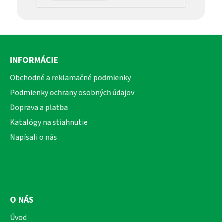
Z
á
INFORMÁCIE
p
ä
Obchodné a reklamačné podmienky
t
Podmienky ochrany osobných údajov
i
Doprava a platba
e
Katalógy na stiahnutie
Napísali o nás
O NÁS
Úvod