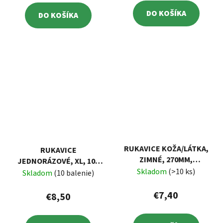
DO KOŠÍKA
DO KOŠÍKA
RUKAVICE KOŽA/LÁTKA,
RUKAVICE
ZIMNÉ, 270MM,
JEDNORÁZOVÉ, XL, 100
BRAVČOVÁ ŠTIEPENKA,
Skladom
(>10 ks)
KS
Skladom
(10 balenie)
TEPLÁ PODŠÍVKA
€7,40
€8,50