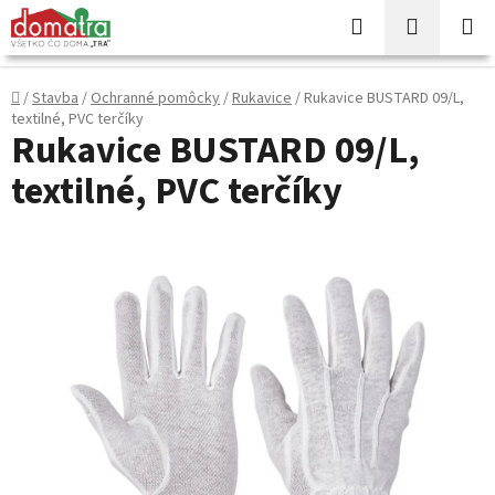
Prejsť
Hľadať
NÁKUP
na
KOŠÍK
obsah
Domov
/
Stavba
/
Ochranné pomôcky
/
Rukavice
/
Rukavice BUSTARD 09/L,
textilné, PVC terčíky
Rukavice BUSTARD 09/L,
textilné, PVC terčíky