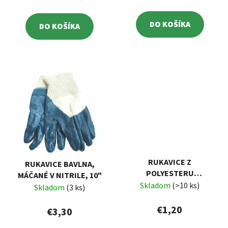
DO KOŠÍKA
DO KOŠÍKA
RUKAVICE Z
RUKAVICE BAVLNA,
POLYESTERU
MÁČANÉ V NITRILE, 10"
POLOMÁČANÉ V PU,
Skladom
(>10 ks)
Skladom
(3 ks)
ČIERNE, 230MM
€1,20
€3,30