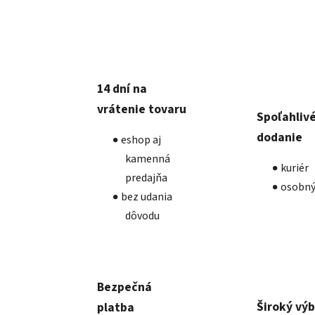
14 dní na
vrátenie tovaru
Spoľahliv
dodanie
eshop aj
kamenná
kuriér
predajňa
osobný
bez udania
dôvodu
Bezpečná
Široký vý
platba