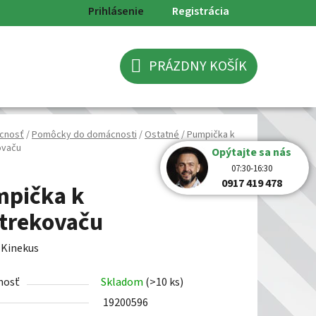
Prihlásenie
Registrácia
PRÁZDNY KOŠÍK
NÁKUPNÝ
KOŠÍK
cnosť
/
Pomôcky do domácnosti
/
Ostatné
/
Pumpička k
ovaču
Opýtajte sa nás
07:30-16:30
0917 419 478
pička k
trekovaču
:
Kinekus
nosť
Skladom
(>10 ks)
19200596