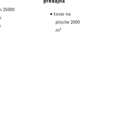
predajňa
ko 25000
tovar na
v
ploche 2000
u
m²