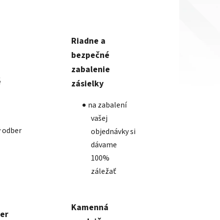
Riadne a
bezpečné
zabalenie
é
zásielky
na zabalení
vašej
 odber
objednávky si
dávame
100%
záležať
Kamenná
ber