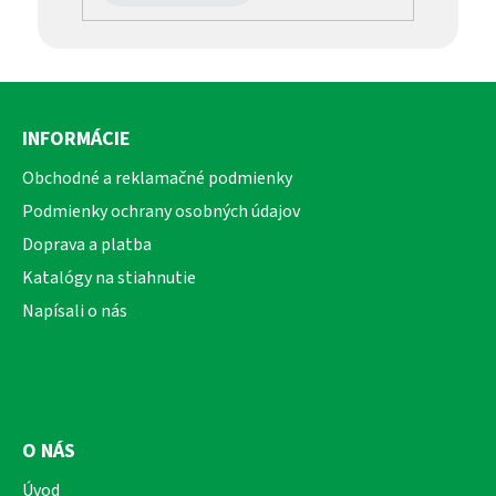
Z
á
INFORMÁCIE
p
ä
Obchodné a reklamačné podmienky
t
Podmienky ochrany osobných údajov
i
Doprava a platba
e
Katalógy na stiahnutie
Napísali o nás
O NÁS
Úvod