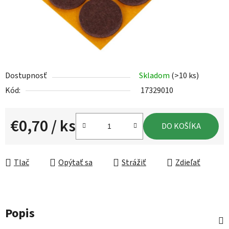
Dostupnosť
Skladom
(>10 ks)
Kód:
17329010
€0,70
/ ks
DO KOŠÍKA
Jednotková cena:
Tlač
Opýtať sa
Strážiť
Zdieľať
Popis