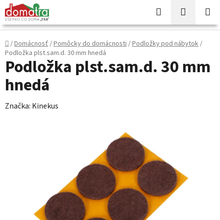
Prejsť
Hľadať
NÁKUP
na
KOŠÍK
obsah
Domov
/
Domácnosť
/
Pomôcky do domácnosti
/
Podložky pod nábytok
/
Podložka plst.sam.d. 30 mm hnedá
Podložka plst.sam.d. 30 mm
hnedá
Značka:
Kinekus