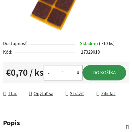
Dostupnosť
Skladom
(>10 ks)
Kód:
17329018
€0,70
/ ks
DO KOŠÍKA
Jednotková cena:
Tlač
Opýtať sa
Strážiť
Zdieľať
Popis