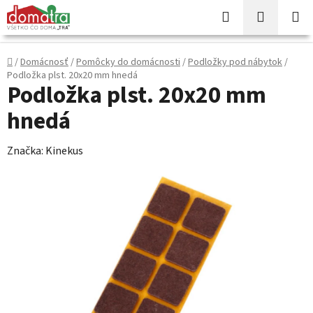
Prejsť
Hľadať
NÁKUP
na
KOŠÍK
obsah
Domov
/
Domácnosť
/
Pomôcky do domácnosti
/
Podložky pod nábytok
/
Podložka plst. 20x20 mm hnedá
Podložka plst. 20x20 mm
hnedá
Značka:
Kinekus