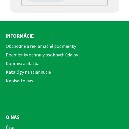
Z
á
INFORMÁCIE
p
ä
Obchodné a reklamačné podmienky
t
Podmienky ochrany osobných údajov
i
Doprava a platba
e
Katalógy na stiahnutie
Napísali o nás
O NÁS
Úvod