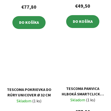
€49,50
€77,80
DO KOŠÍKA
DO KOŠÍKA
TESCOMA PANVICA
TESCOMA POKRIEVKA DO
HLBOKÁ SMARTCLICK Ø
RÚRY UNICOVER Ø 32 CM
28 CM, 2 ÚCHYTY
Skladom
(1 ks)
Skladom
(1 ks)