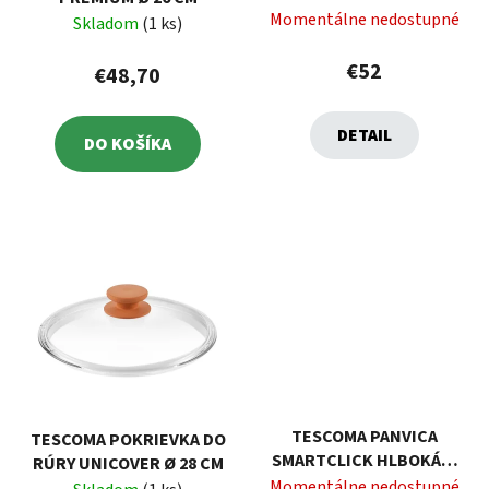
Ø 26 CM
Momentálne nedostupné
Skladom
(1 ks)
€52
€48,70
DETAIL
DO KOŠÍKA
TESCOMA PANVICA
TESCOMA POKRIEVKA DO
SMARTCLICK HLBOKÁ Ø
RÚRY UNICOVER Ø 28 CM
28 CM
Momentálne nedostupné