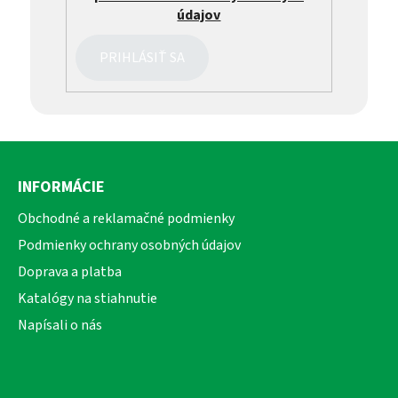
údajov
PRIHLÁSIŤ SA
Z
á
INFORMÁCIE
p
ä
Obchodné a reklamačné podmienky
t
Podmienky ochrany osobných údajov
i
Doprava a platba
e
Katalógy na stiahnutie
Napísali o nás