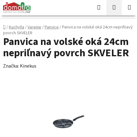
Prejsť
Hľadať
NÁKUP
na
KOŠÍK
obsah
Domov
/
Kuchyňa
/
Varenie
/
Panvice
/
Panvica na volské oká 24cm nepriľnavý
povrch SKVELER
Panvica na volské oká 24cm
nepriľnavý povrch SKVELER
Značka:
Kinekus