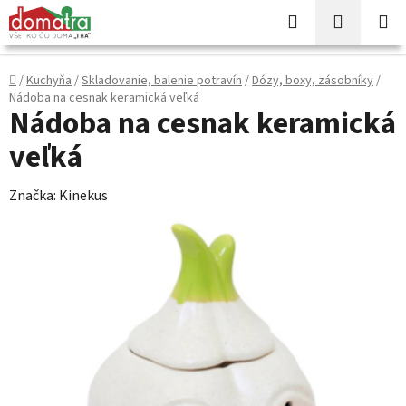
Prejsť
Hľadať
NÁKUP
na
KOŠÍK
obsah
Domov
/
Kuchyňa
/
Skladovanie, balenie potravín
/
Dózy, boxy, zásobníky
/
Nádoba na cesnak keramická veľká
Nádoba na cesnak keramická
veľká
Značka:
Kinekus