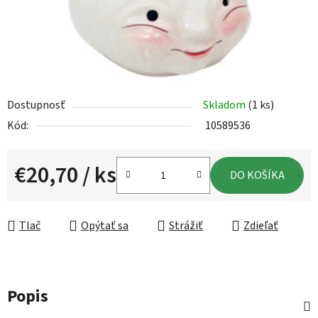
Dostupnosť
Skladom
(1 ks)
Kód:
10589536
€20,70
/ ks
DO KOŠÍKA
Jednotková cena:
Tlač
Opýtať sa
Strážiť
Zdieľať
Popis