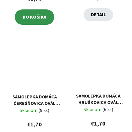
DETAIL
DO KOŠÍKA
SAMOLEPKA DOMÁCA
SAMOLEPKA DOMÁCA
HRUŠKOVICA OVÁL
ČEREŠŇOVICA OVÁL
BIELA, 16KS
Skladom
(6 ks)
BIELA, 16KS ETIKIET
Skladom
(9 ks)
€1,70
€1,70