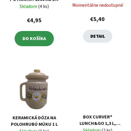
Momentálne nedostupné
Skladom
(4 ks)
€5,40
€4,95
DETAIL
DO KOŠÍKA
BOX CURVER®
KERAMICKÁ DÓZA NA
LUNCH&GO 1,3 L,
POLOHRUBÚ MÚKU 1 L
FIALOVÝ, DÓZA
Skladom
(2 ks)