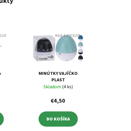
ukty
0110
Kód:
64303159
%
MINÚTKY VAJÍČKO
PLAST
Skladom
(4 ks)
€4,50
DO KOŠÍKA