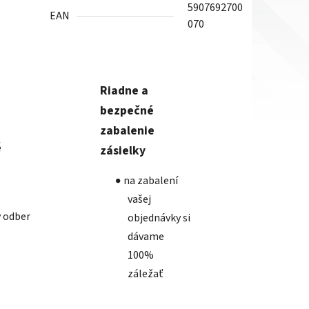
5907692700
EAN
070
Riadne a
bezpečné
zabalenie
é
zásielky
na zabalení
vašej
 odber
objednávky si
dávame
100%
záležať