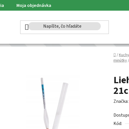
ia
Moja objednávka
Domov
/
Kuch
minútky
Lie
21
Značka
Dostup
Kód: