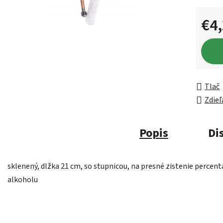
€4
Jednot
Tlač
Zdieľ
Popis
Di
sklenený, dlžka 21 cm, so stupnicou, na presné zistenie percent
alkoholu