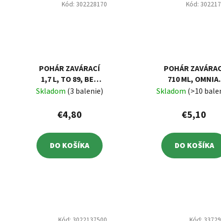
Kód:
302228170
Kód:
30221
POHÁR ZAVÁRACÍ
POHÁR ZAVÁRAC
1,7 L, TO 89, BEZ
710 ML, OMNIA,
VIEČKA, FACETA,
ZATLÁČACÍ, BE
Skladom
(3 balenie)
Skladom
(>10 bale
BALENIE 3 KS
VIEČKA, BALENI
10 KS
€4,80
€5,10
DO KOŠÍKA
DO KOŠÍKA
Kód:
3022137500
Kód:
3372