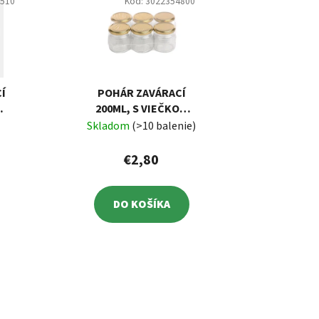
5510
Kód:
3022354800
Í
POHÁR ZAVÁRACÍ
O
200ML, S VIEČKOM
12
TO66, BALENIE 6
Skladom
(>10 balenie)
KS
€2,80
DO KOŠÍKA