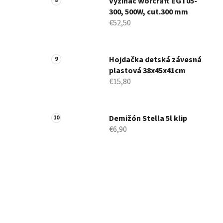
Vyžínač Worcraft EGT05-
300, 500W, cut.300 mm
€52,50
Hojdačka detská závesná
plastová 38x45x41cm
€15,80
Demižón Stella 5l klip
€6,90