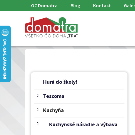
Prejsť
OC Domatra
Blog
Kontakt
Galér
na
obsah
B
K
Preskočiť
a
o
Hurá do školy!
kategórie
t
č
e
Tescoma
n
g
ý
ó
Kuchyňa
p
r
a
i
Kuchynské náradie a výbava
e
n