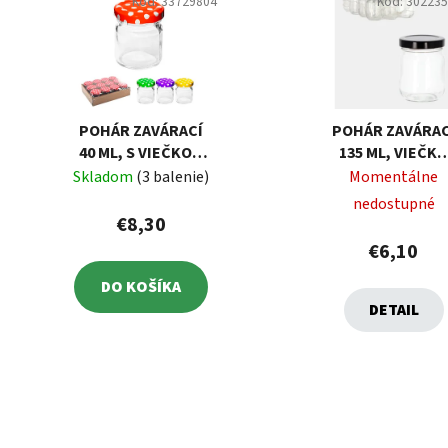
Kód:
33729804
Kód:
30223
POHÁR ZAVÁRACÍ
POHÁR ZAVÁRAC
40 ML, S VIEČKOM
135 ML, VIEČK
TO43, BALENIE 12
TO53, BALENIE 
Skladom
(3 balenie)
Momentálne
KS
KS
nedostupné
€8,30
€6,10
DO KOŠÍKA
DETAIL