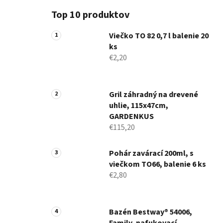
Top 10 produktov
Viečko TO 82 0,7 l balenie 20
ks
€2,20
Gril záhradný na drevené
uhlie, 115x47cm,
GARDENKUS
€115,20
Pohár zavárací 200ml, s
viečkom TO66, balenie 6 ks
€2,80
Bazén Bestway® 54006,