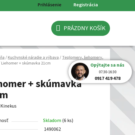
Prihlásenie
Registrácia
PRÁZDNY KOŠÍK
NÁKUPNÝ
KOŠÍK
yňa
/
Kuchynské náradie a výbava
/
Teplomery, liehomery,
/
Liehomer + skúmavka 21cm
Opýtajte sa nás
07:30-16:30
0917 419 478
homer + skúmavka
cm
:
Kinekus
nosť
Skladom
(6 ks)
1490062