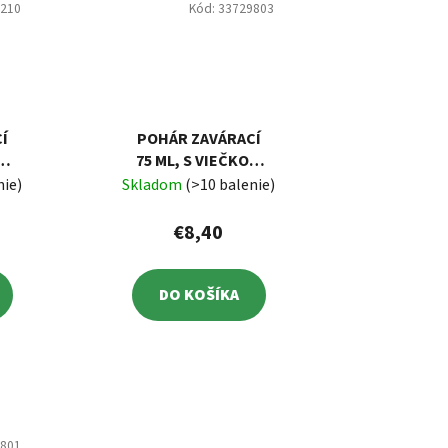
7210
Kód:
33729803
Í
POHÁR ZAVÁRACÍ
75 ML, S VIEČKOM
Z
TO48, BALENIE 12
nie)
Skladom
(>10 balenie)
E
KS
€8,40
DO KOŠÍKA
9801