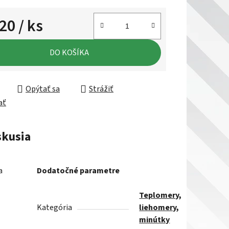
,20
/ ks
ková cena:
DO KOŠÍKA
Opýtať sa
Strážiť
ať
skusia
a
Dodatočné parametre
Teplomery,
Kategória
liehomery,
minútky