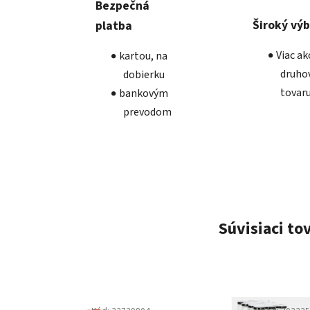
Bezpečná
Široký vý
platba
Viac a
kartou, na
druho
dobierku
tovar
bankovým
prevodom
Súvisiaci to