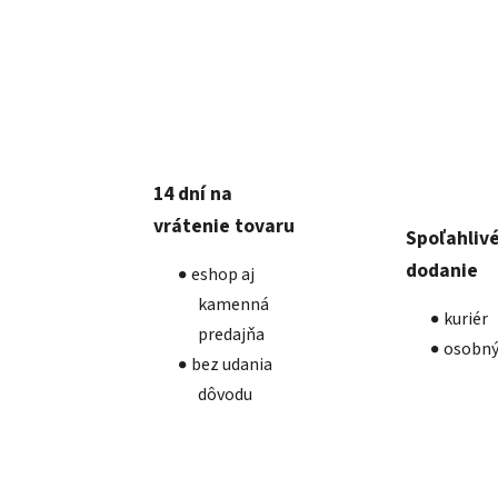
14 dní na
vrátenie tovaru
Spoľahliv
dodanie
eshop aj
kamenná
kuriér
predajňa
osobný
bez udania
dôvodu