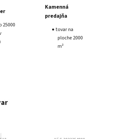
Kamenná
ber
predajňa
ko 25000
tovar na
v
ploche 2000
u
m²
var