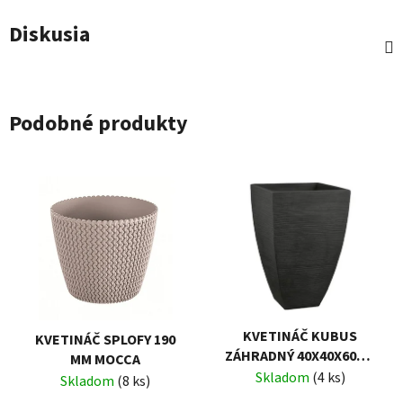
Diskusia
Podobné produkty
KVETINÁČ KUBUS
KVETINÁČ SPLOFY 190
ZÁHRADNÝ 40X40X60CM
MM MOCCA
ANTRACIT PATIO
Skladom
(4 ks)
Skladom
(8 ks)