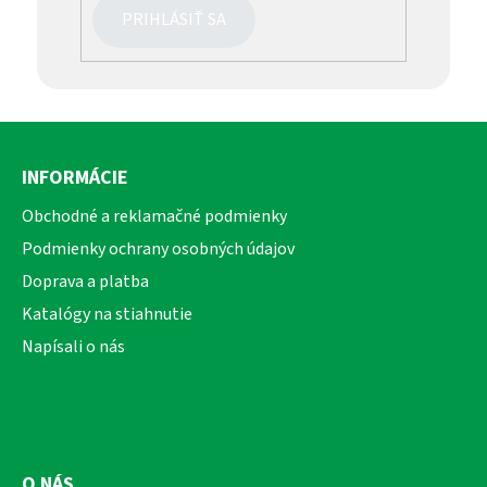
PRIHLÁSIŤ SA
Z
á
INFORMÁCIE
p
ä
Obchodné a reklamačné podmienky
t
Podmienky ochrany osobných údajov
i
Doprava a platba
e
Katalógy na stiahnutie
Napísali o nás
O NÁS