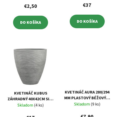
€37
€2,50
DO KOŠÍKA
DO KOŠÍKA
KVETINÁČ AURA 280/294
KVETINÁČ KUBUS
MM PLASTOVÝ BÉŽOVÝ, S
ZÁHRADNÝ 40X42CM SIVÝ
MISKOU
Skladom
(9 ks)
PATIO
Skladom
(4 ks)
€7,90