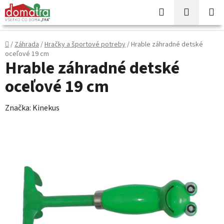
Prejsť
Hľadať
NÁKUP
na
KOŠÍK
obsah
Domov
/
Záhrada
/
Hračky a športové potreby
/
Hrable záhradné detské
oceľové 19 cm
Hrable záhradné detské
oceľové 19 cm
Značka:
Kinekus