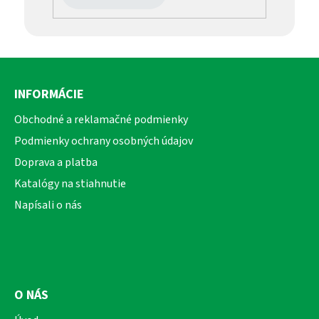
Z
á
INFORMÁCIE
p
ä
Obchodné a reklamačné podmienky
t
Podmienky ochrany osobných údajov
i
Doprava a platba
e
Katalógy na stiahnutie
Napísali o nás
O NÁS