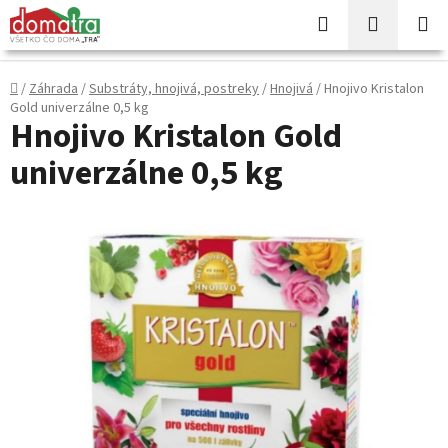
Prejsť
Hľadať
NÁKUP
na
KOŠÍK
obsah
Domov
/
Záhrada
/
Substráty, hnojivá, postreky
/
Hnojivá
/
Hnojivo Kristalon
Gold univerzálne 0,5 kg
Hnojivo Kristalon Gold
univerzálne 0,5 kg