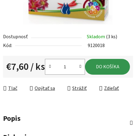
Dostupnosť
Skladom
(3 ks)
Kód:
9120018
€7,60
/ ks
DO KOŠÍKA
Jednotková cena:
Tlač
Opýtať sa
Strážiť
Zdieľať
Popis