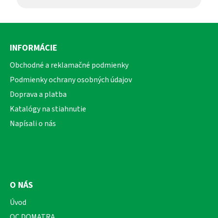
Z
á
INFORMÁCIE
p
ä
Obchodné a reklamačné podmienky
t
Podmienky ochrany osobných údajov
i
Doprava a platba
e
Katalógy na stiahnutie
Napísali o nás
O NÁS
Úvod
OC DOMATRA