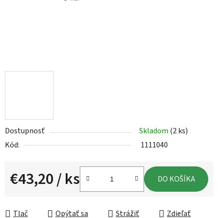
Dostupnosť
Skladom
(2 ks)
Kód:
1111040
€43,20
/ ks
DO KOŠÍKA
Jednotková cena:
Tlač
Opýtať sa
Strážiť
Zdieľať