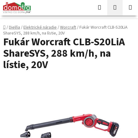
Prejsť
Hľadať
NÁKUP
na
KOŠÍK
obsah
Domov
/
Dielňa
/
Elektrické náradie
/
Worcraft
/
Fukár Worcraft CLB-S20LiA
ShareSYS, 288 km/h, na lístie, 20V
Fukár Worcraft CLB-S20LiA
ShareSYS, 288 km/h, na
lístie, 20V