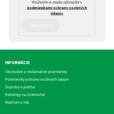
Vložením e-mailu súhlasíte s
podmienkami ochrany osobných
údajov
PRIHLÁSIŤ SA
Z
á
INFORMÁCIE
p
ä
Obchodné a reklamačné podmienky
t
Podmienky ochrany osobných údajov
i
Doprava a platba
e
Katalógy na stiahnutie
Napísali o nás