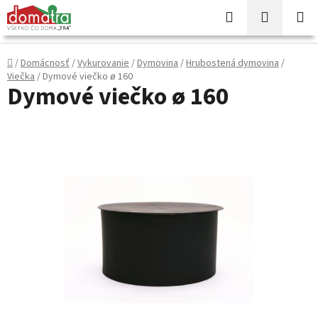
Prejsť
Hľadať
NÁKUP
na
KOŠÍK
obsah
Domov
/
Domácnosť
/
Vykurovanie
/
Dymovina
/
Hrubostená dymovina
/
Viečka
/
Dymové viečko ø 160
Dymové viečko ø 160