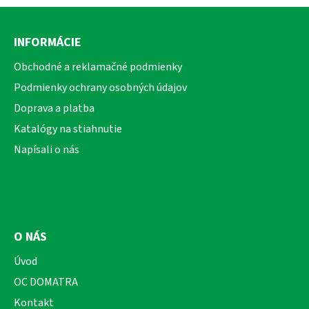
Z
á
INFORMÁCIE
p
ä
Obchodné a reklamačné podmienky
t
Podmienky ochrany osobných údajov
i
Doprava a platba
e
Katalógy na stiahnutie
Napísali o nás
O NÁS
Úvod
OC DOMATRA
Kontakt