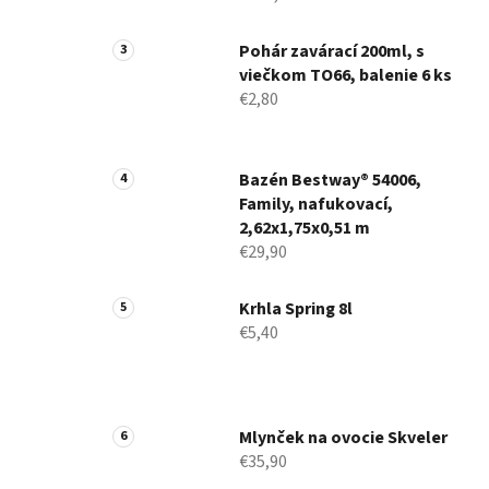
Pohár zavárací 200ml, s
viečkom TO66, balenie 6 ks
€2,80
Bazén Bestway® 54006,
Family, nafukovací,
2,62x1,75x0,51 m
€29,90
Krhla Spring 8l
€5,40
Mlynček na ovocie Skveler
€35,90