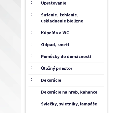
e
Upratovanie
l
Sušenie, žehlenie,
uskladnenie bielizne
Kúpeľňa a WC
Odpad, smeti
Pomôcky do domácnosti
Úložný priestor
Dekorácie
Dekorácie na hrob, kahance
Sviečky, svietniky, lampáše