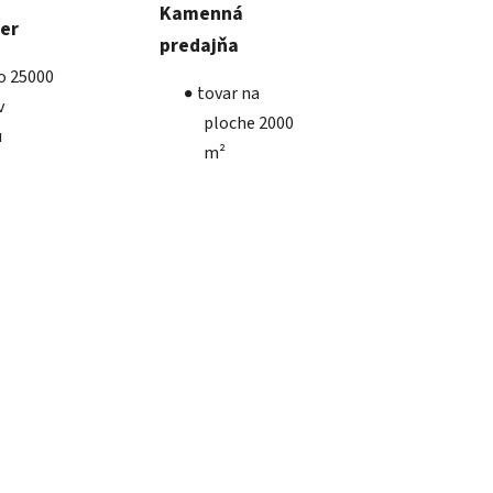
Kamenná
ber
predajňa
ko 25000
tovar na
v
ploche 2000
u
m²