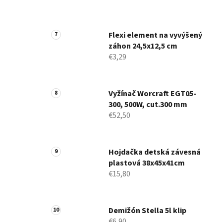
Flexi element na vyvýšený
záhon 24,5x12,5 cm
€3,29
Vyžínač Worcraft EGT05-
300, 500W, cut.300 mm
€52,50
Hojdačka detská závesná
plastová 38x45x41cm
€15,80
Demižón Stella 5l klip
€6,90