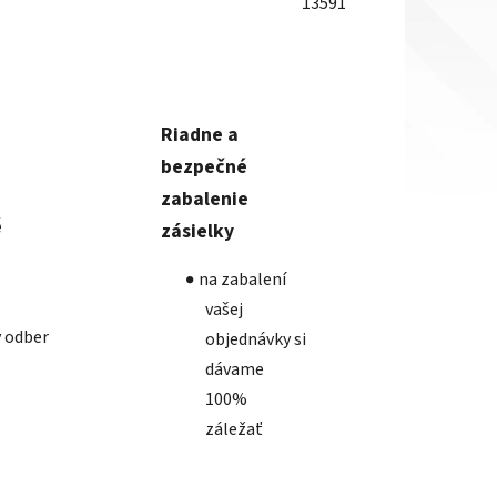
13591
Riadne a
bezpečné
zabalenie
é
zásielky
na zabalení
vašej
 odber
objednávky si
dávame
100%
záležať