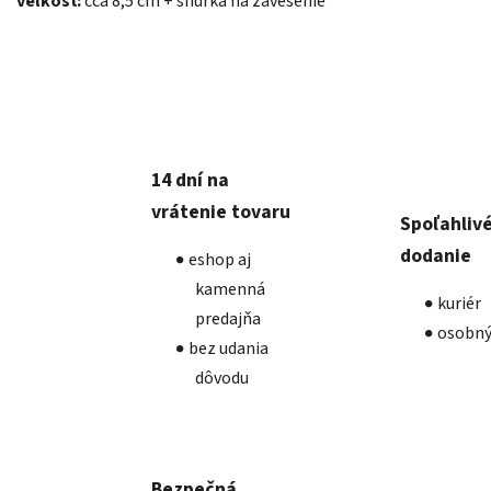
veľkosť:
cca 8,5 cm + šnúrka na zavesenie
14 dní na
vrátenie tovaru
Spoľahliv
dodanie
eshop aj
kamenná
kuriér
predajňa
osobný
bez udania
dôvodu
Bezpečná