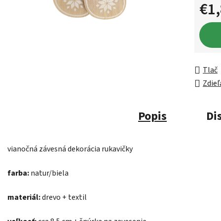
€1
Jednot
Tlač
Zdieľ
Popis
Di
vianočná závesná dekorácia rukavičky
farba:
natur/biela
materiál:
drevo + textil