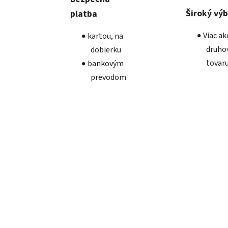
Široký vý
platba
Viac a
kartou, na
druho
dobierku
tovar
bankovým
prevodom