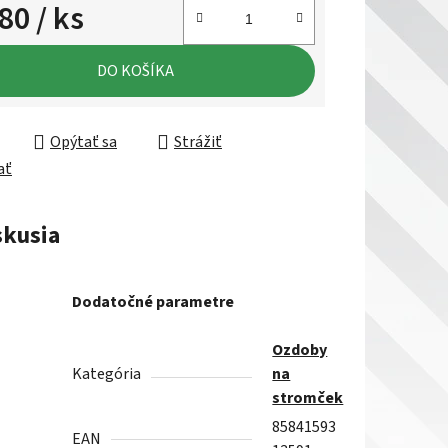
,80
/ ks
ková cena:
DO KOŠÍKA
Opýtať sa
Strážiť
ať
skusia
Dodatočné parametre
Ozdoby
Kategória
na
stromček
85841593
EAN