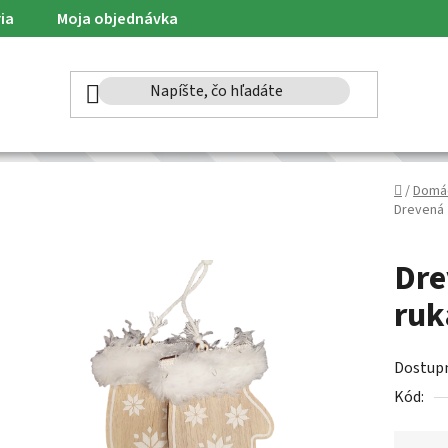
ia
Moja objednávka
Domov
/
Domá
Drevená 
Dre
ruk
Dostup
Kód: