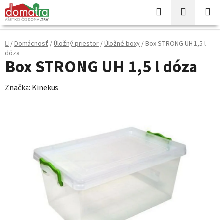
Prejsť
Hľadať
NÁKUP
na
KOŠÍK
obsah
Domov
/
Domácnosť
/
Úložný priestor
/
Úložné boxy
/
Box STRONG UH 1,5 l
dóza
Box STRONG UH 1,5 l dóza
Značka:
Kinekus