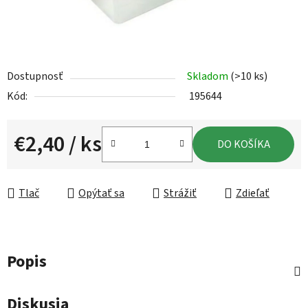
Dostupnosť
Skladom
(>10 ks)
Kód:
195644
€2,40
/ ks
DO KOŠÍKA
Jednotková cena:
Tlač
Opýtať sa
Strážiť
Zdieľať
Popis
Diskusia