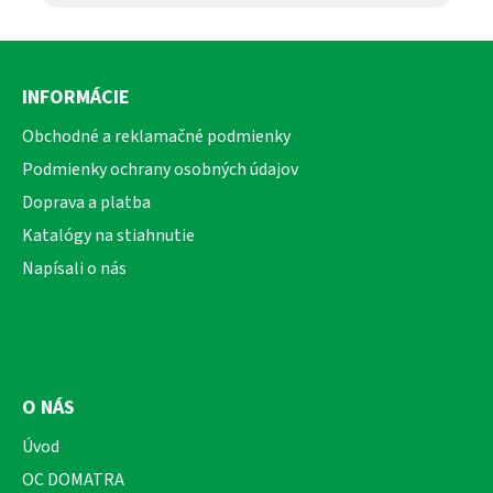
Z
á
INFORMÁCIE
p
ä
Obchodné a reklamačné podmienky
t
Podmienky ochrany osobných údajov
i
Doprava a platba
e
Katalógy na stiahnutie
Napísali o nás
O NÁS
Úvod
OC DOMATRA