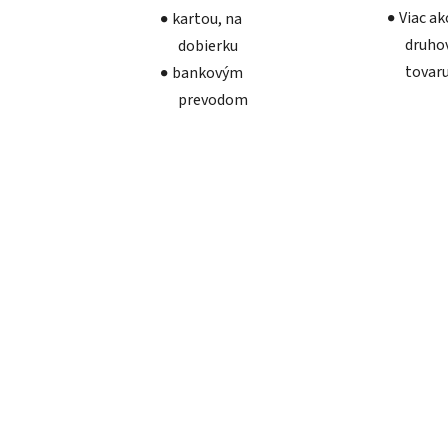
Viac a
kartou, na
druho
dobierku
tovar
bankovým
prevodom