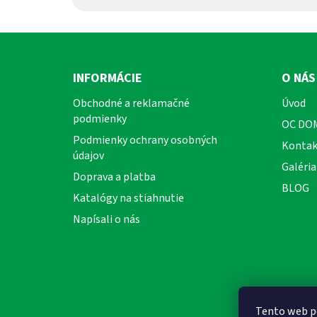
Z
á
INFORMÁCIE
O NÁS
p
Obchodné a reklamačné
Úvod
ä
podmienky
OC DO
t
Podmienky ochrany osobných
i
Kontak
údajov
e
Galéria
Doprava a platba
BLOG
Katalógy na stiahnutie
Napísali o nás
Tento web p