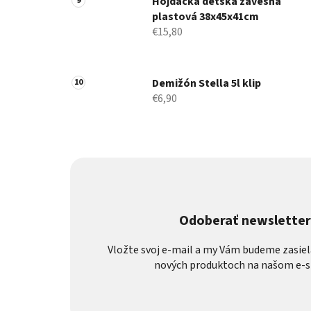
Hojdačka detská závesná
plastová 38x45x41cm
€15,80
Demižón Stella 5l klip
€6,90
Odoberať newslette
Vložte svoj e-mail a my Vám budeme zasiel
nových produktoch na našom e-s