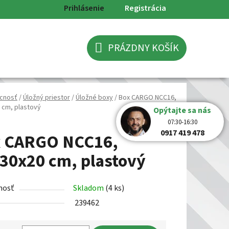
Prihlásenie
Registrácia
PRÁZDNY KOŠÍK
NÁKUPNÝ
KOŠÍK
cnosť
/
Úložný priestor
/
Úložné boxy
/
Box CARGO NCC16,
 cm, plastový
Opýtajte sa nás
07:30-16:30
0917 419 478
 CARGO NCC16,
30x20 cm, plastový
nosť
Skladom
(4 ks)
239462