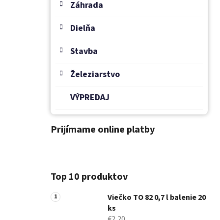
Záhrada
Dielňa
Stavba
Železiarstvo
VÝPREDAJ
Prijímame online platby
Top 10 produktov
Viečko TO 82 0,7 l balenie 20
ks
€2,20