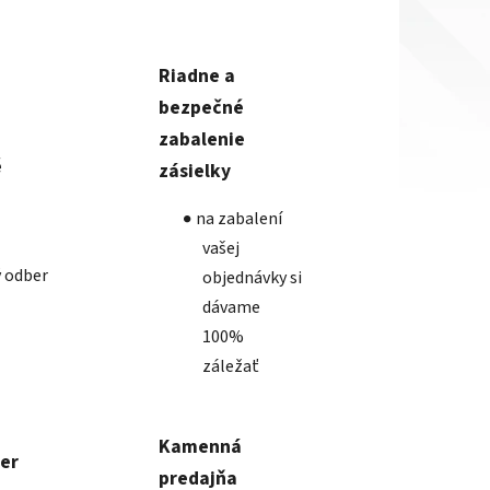
Riadne a
bezpečné
zabalenie
é
zásielky
na zabalení
vašej
 odber
objednávky si
dávame
100%
záležať
Kamenná
ber
predajňa