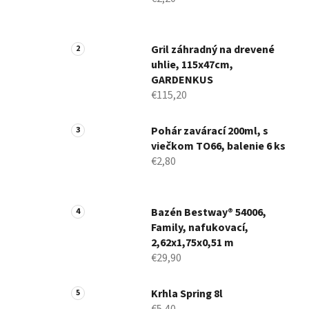
Gril záhradný na drevené
uhlie, 115x47cm,
GARDENKUS
€115,20
Pohár zavárací 200ml, s
viečkom TO66, balenie 6 ks
€2,80
Bazén Bestway® 54006,
Family, nafukovací,
2,62x1,75x0,51 m
€29,90
Krhla Spring 8l