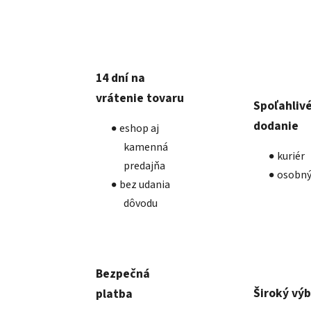
14 dní na
vrátenie tovaru
Spoľahliv
dodanie
eshop aj
kamenná
kuriér
predajňa
osobný
bez udania
dôvodu
Bezpečná
Široký vý
platba