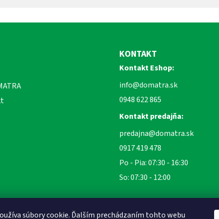
KONTAKT
Kontakt Eshop:
info@domatra.sk
MATRA
0948 622 865
t
Kontakt predajňa:
predajna@domatra.sk
0917 419 478
Po - Pia: 07:30 - 16:30
So: 07:30 - 12:00
oužíva súbory cookie. Ďalším prechádzaním tohto webu