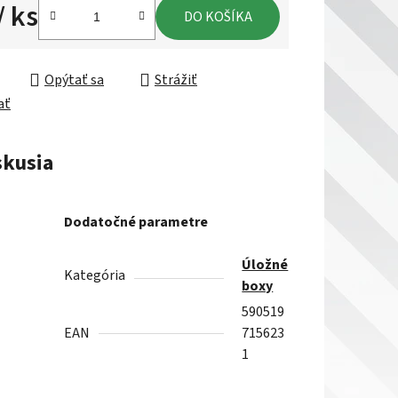
/ ks
DO KOŠÍKA
ková cena:
Opýtať sa
Strážiť
ať
skusia
Dodatočné parametre
Úložné
Kategória
boxy
590519
EAN
715623
1