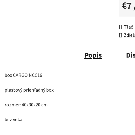
€7
Jednot
Tlač
Zdieľ
Popis
Di
box CARGO NCC16
plastový priehľadný box
rozmer: 40x30x20 cm
bez veka