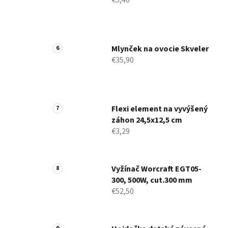
€5,40
Mlynček na ovocie Skveler
€35,90
Flexi element na vyvýšený
záhon 24,5x12,5 cm
€3,29
Vyžínač Worcraft EGT05-
300, 500W, cut.300 mm
€52,50