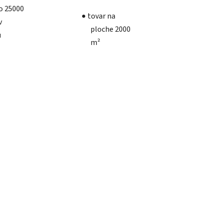
ko 25000
tovar na
v
ploche 2000
u
m²