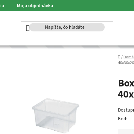
ia
Moja objednávka
Domov
/
Domá
40x30x20
Box
40x
Dostup
Kód: