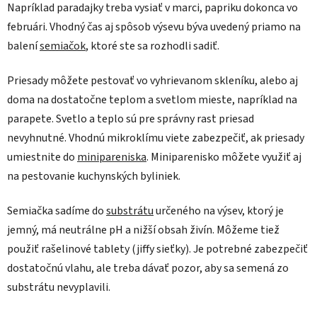
Napríklad paradajky treba vysiať v marci, papriku dokonca vo
februári. Vhodný čas aj spôsob výsevu býva uvedený priamo na
balení
semiačok
, ktoré ste sa rozhodli sadiť.
Priesady môžete pestovať vo vyhrievanom skleníku, alebo aj
doma na dostatočne teplom a svetlom mieste, napríklad na
parapete. Svetlo a teplo sú pre správny rast priesad
nevyhnutné. Vhodnú mikroklímu viete zabezpečiť, ak priesady
umiestnite do
minipareniska
. Miniparenisko môžete využiť aj
na pestovanie kuchynských byliniek.
Semiačka sadíme do
substrátu
určeného na výsev, ktorý je
jemný, má neutrálne pH a nižší obsah živín. Môžeme tiež
použiť rašelinové tablety (jiffy sieťky). Je potrebné zabezpečiť
dostatočnú vlahu, ale treba dávať pozor, aby sa semená zo
substrátu nevyplavili.