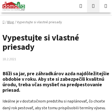
Prejsť
Hľadať
NÁKUP
na
KOŠÍK
obsah
Domov
/
Blog
/
Vypestujte si vlastné priesady
Vypestujte si vlastné
priesady
18.2.2021
Blíži sa jar, pre záhradkárov azda najdôležitejšie
obdobie v roku. Aby ste si zabezpečili kvalitnú
úrodu, treba včas myslieť na predpestovanie
priesad.
Ideálne je v dostatočnom predstihu si naplánovať, čo chcete
daný rok pestovať, aby ste tomu prispôsobili termíny výsevu.