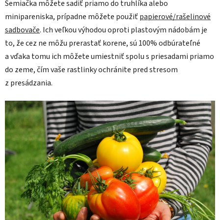
Semiačka môžete sadiť priamo do truhlíka alebo
minipareniska, prípadne môžete použiť
papierové/rašelinové
sadbovače
. Ich veľkou výhodou oproti plastovým nádobám je
to, že cez ne môžu prerastať korene, sú 100% odbúrateľné
a vďaka tomu ich môžete umiestniť spolu s priesadami priamo
do zeme, čím vaše rastlinky ochránite pred stresom
z presádzania.