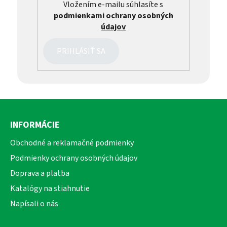
Vložením e-mailu súhlasíte s
podmienkami ochrany osobných
údajov
PRIHLÁSIŤ SA
Z
á
INFORMÁCIE
p
ä
Obchodné a reklamačné podmienky
t
Podmienky ochrany osobných údajov
i
Doprava a platba
e
Katalógy na stiahnutie
Napísali o nás