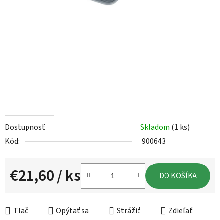
Dostupnosť
Skladom
(1 ks)
Kód:
900643
€21,60
/ ks
DO KOŠÍKA
Jednotková cena:
Tlač
Opýtať sa
Strážiť
Zdieľať