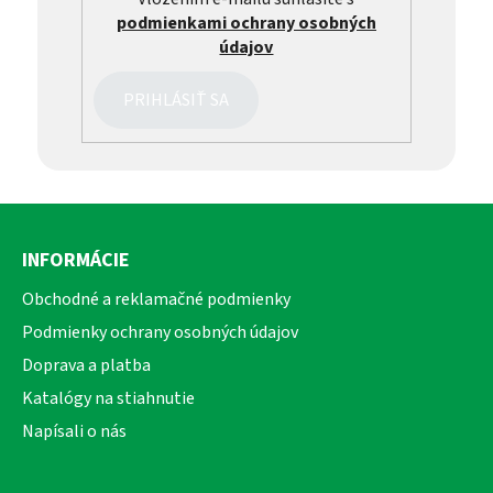
podmienkami ochrany osobných
údajov
PRIHLÁSIŤ SA
Z
á
INFORMÁCIE
p
ä
Obchodné a reklamačné podmienky
t
Podmienky ochrany osobných údajov
i
Doprava a platba
e
Katalógy na stiahnutie
Napísali o nás