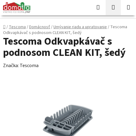
Prejsť
Hľadať
NÁKUP
na
KOŠÍK
obsah
Domov
/
Tescoma
/
Domácnosť
/
Umývanie riadu a upratovanie
/
Tescoma
Odkvapkávač s podnosom CLEAN KIT, šedý
Tescoma Odkvapkávač s
podnosom CLEAN KIT, šedý
Značka:
Tescoma