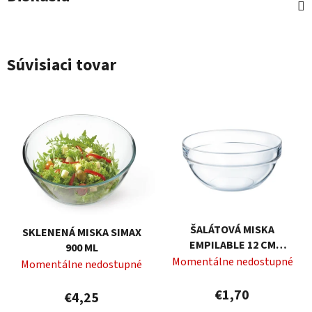
Súvisiaci tovar
ŠALÁTOVÁ MISKA
SKLENENÁ MISKA SIMAX
EMPILABLE 12 CM
900 ML
LUMINARC
Momentálne nedostupné
Momentálne nedostupné
€1,70
€4,25