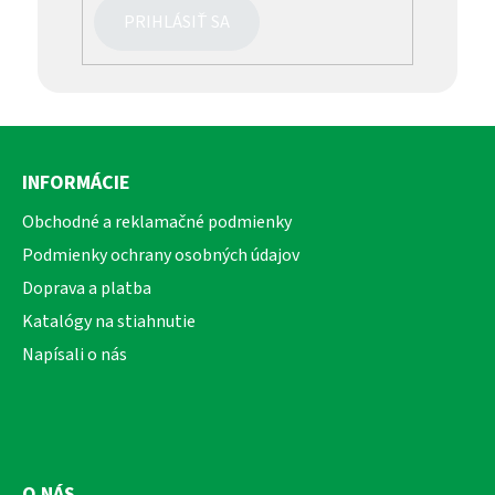
PRIHLÁSIŤ SA
Z
á
INFORMÁCIE
p
ä
Obchodné a reklamačné podmienky
t
Podmienky ochrany osobných údajov
i
Doprava a platba
e
Katalógy na stiahnutie
Napísali o nás
O NÁS