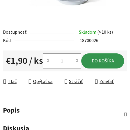
Dostupnosť
Skladom
(>10 ks)
Kód:
18700026
€1,90
/ ks
DO KOŠÍKA
Jednotková cena:
Tlač
Opýtať sa
Strážiť
Zdieľať
Popis
Diskusia