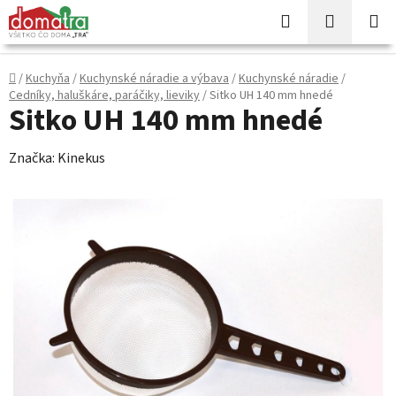
Prejsť
Hľadať
NÁKUP
na
KOŠÍK
obsah
Domov
/
Kuchyňa
/
Kuchynské náradie a výbava
/
Kuchynské náradie
/
Cedníky, haluškáre, paráčiky, lieviky
/
Sitko UH 140 mm hnedé
Sitko UH 140 mm hnedé
Značka:
Kinekus