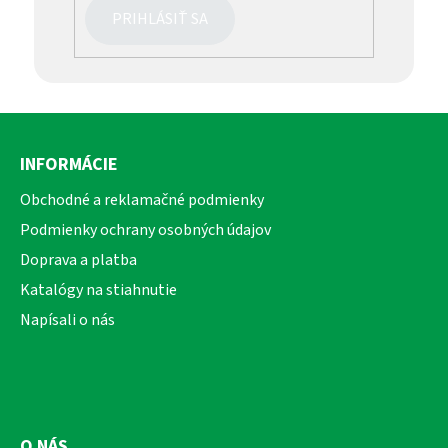
PRIHLÁSIŤ SA
Z
á
INFORMÁCIE
p
ä
Obchodné a reklamačné podmienky
t
Podmienky ochrany osobných údajov
i
Doprava a platba
e
Katalógy na stiahnutie
Napísali o nás
O NÁS