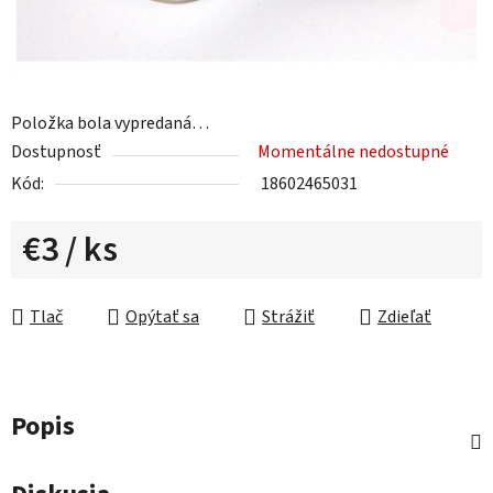
Položka bola vypredaná…
Dostupnosť
Momentálne nedostupné
Kód:
18602465031
€3
/ ks
Jednotková cena:
Tlač
Opýtať sa
Strážiť
Zdieľať
Popis