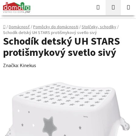
Prejsť
Hľadať
NÁKUP
na
KOŠÍK
obsah
Domov
/
Domácnosť
/
Pomôcky do domácnosti
/
Stolčeky, schodíky
/
Schodík detský UH STARS protišmykový svetlo sivý
Schodík detský UH STARS
protišmykový svetlo sivý
Značka:
Kinekus