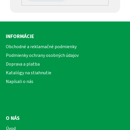
Z
á
INFORMÁCIE
p
ä
Obchodné a reklamačné podmienky
t
Podmienky ochrany osobných údajov
i
Doprava a platba
e
Katalógy na stiahnutie
Napísali o nás
O NÁS
Úvod