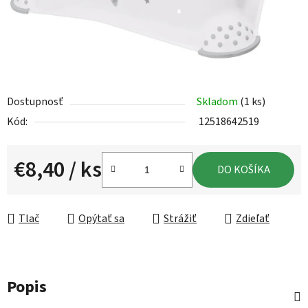
Dostupnosť
Skladom
(1 ks)
Kód:
12518642519
€8,40
/ ks
DO KOŠÍKA
Jednotková cena:
Tlač
Opýtať sa
Strážiť
Zdieľať
Popis