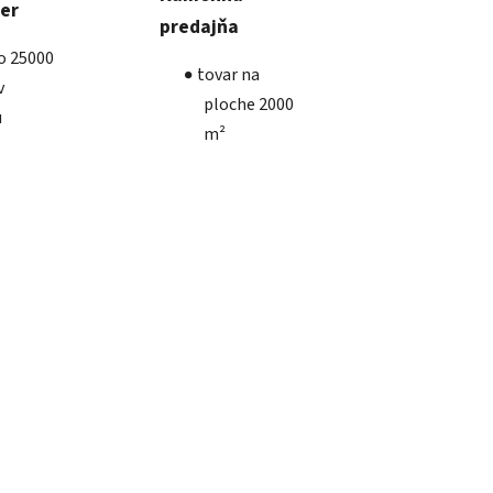
ber
predajňa
ko 25000
tovar na
v
ploche 2000
u
m²