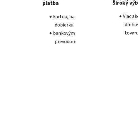
Široký vý
platba
Viac a
kartou, na
druho
dobierku
tovar
bankovým
prevodom