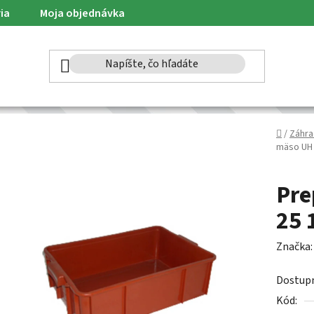
ia
Moja objednávka
Domov
/
Záhra
mäso UH 
Pre
25 
Značka
Dostup
Kód: