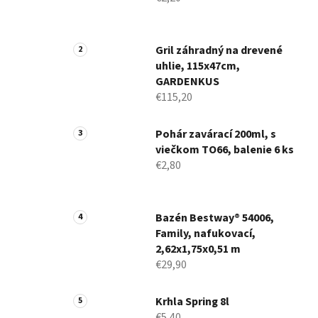
Gril záhradný na drevené
uhlie, 115x47cm,
GARDENKUS
€115,20
Pohár zavárací 200ml, s
viečkom TO66, balenie 6 ks
€2,80
Bazén Bestway® 54006,
Family, nafukovací,
2,62x1,75x0,51 m
€29,90
Krhla Spring 8l
€5,40