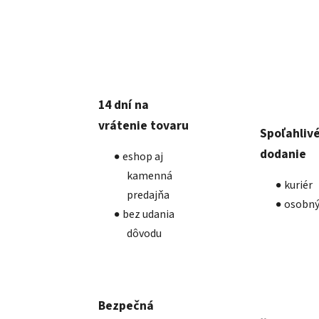
14 dní na
vrátenie tovaru
Spoľahliv
dodanie
eshop aj
kamenná
kuriér
predajňa
osobný
bez udania
dôvodu
Bezpečná