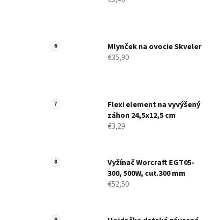
Mlynček na ovocie Skveler
€35,90
Flexi element na vyvýšený
záhon 24,5x12,5 cm
€3,29
Vyžínač Worcraft EGT05-
300, 500W, cut.300 mm
€52,50