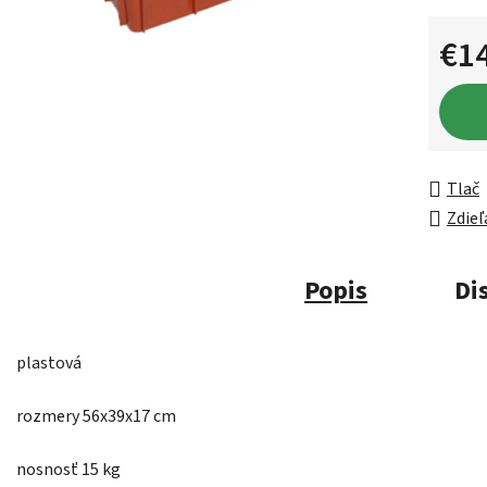
€1
Jednot
Tlač
Zdieľ
Popis
Di
plastová
rozmery 56x39x17 cm
nosnosť 15 kg