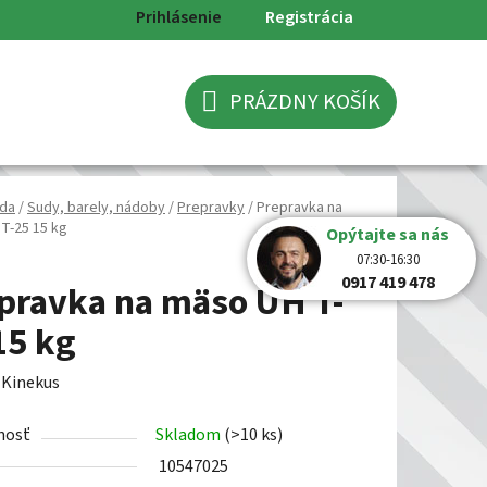
Prihlásenie
Registrácia
PRÁZDNY KOŠÍK
NÁKUPNÝ
KOŠÍK
da
/
Sudy, barely, nádoby
/
Prepravky
/
Prepravka na
T-25 15 kg
Opýtajte sa nás
07:30-16:30
0917 419 478
pravka na mäso UH T-
15 kg
:
Kinekus
nosť
Skladom
(>10 ks)
10547025