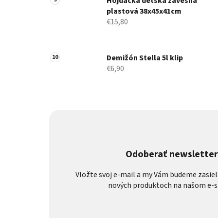
Hojdačka detská závesná
plastová 38x45x41cm
€15,80
Demižón Stella 5l klip
€6,90
Odoberať newslette
Vložte svoj e-mail a my Vám budeme zasiel
nových produktoch na našom e-s