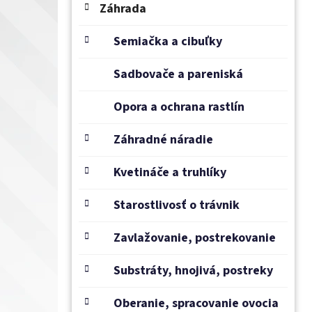
e
Záhrada
l
Semiačka a cibuľky
Sadbovače a pareniská
Opora a ochrana rastlín
Záhradné náradie
Kvetináče a truhlíky
Starostlivosť o trávnik
Zavlažovanie, postrekovanie
Substráty, hnojivá, postreky
Oberanie, spracovanie ovocia