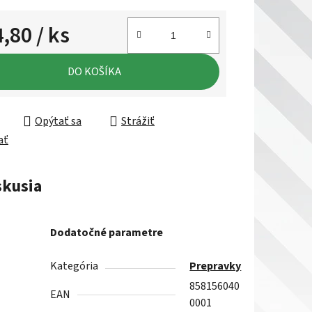
4,80
/ ks
ková cena:
DO KOŠÍKA
Opýtať sa
Strážiť
ať
skusia
Dodatočné parametre
Kategória
Prepravky
858156040
EAN
0001