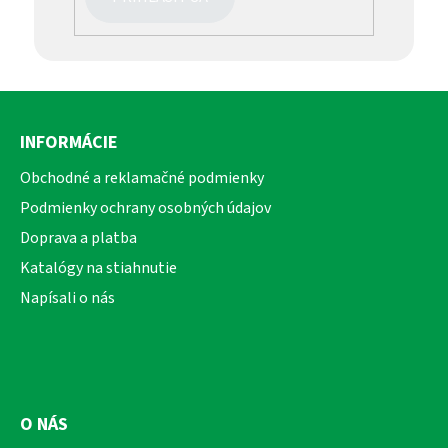
Z
á
INFORMÁCIE
p
ä
Obchodné a reklamačné podmienky
t
Podmienky ochrany osobných údajov
i
Doprava a platba
e
Katalógy na stiahnutie
Napísali o nás
O NÁS