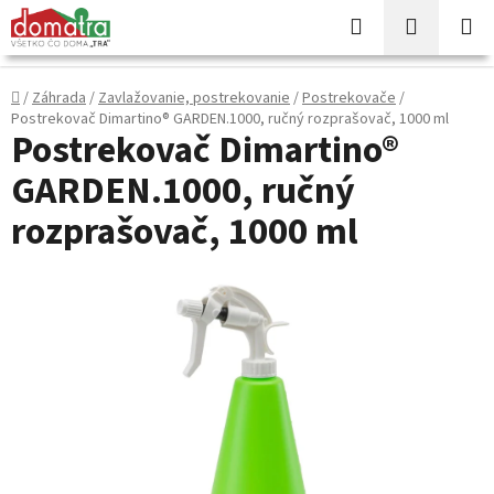
Prejsť
Hľadať
NÁKUP
na
KOŠÍK
obsah
Domov
/
Záhrada
/
Zavlažovanie, postrekovanie
/
Postrekovače
/
Postrekovač Dimartino® GARDEN.1000, ručný rozprašovač, 1000 ml
Postrekovač Dimartino®
GARDEN.1000, ručný
rozprašovač, 1000 ml