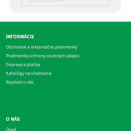
Z
á
INFORMÁCIE
p
ä
Obchodné a reklamačné podmienky
t
Podmienky ochrany osobných údajov
i
Doprava a platba
e
Katalógy na stiahnutie
Napísali o nás
O NÁS
Úvod