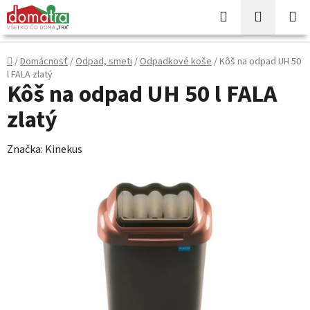
Prejsť
Hľadať
NÁKUP
na
KOŠÍK
obsah
Domov
/
Domácnosť
/
Odpad, smeti
/
Odpadkové koše
/
Kôš na odpad UH 50
l FALA zlatý
Kôš na odpad UH 50 l FALA
zlatý
Značka:
Kinekus