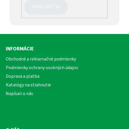
PRIHLÁSIŤ SA
Z
á
INFORMÁCIE
p
ä
Obchodné a reklamačné podmienky
t
Podmienky ochrany osobných údajov
i
Doprava a platba
e
Katalógy na stiahnutie
Napísali o nás