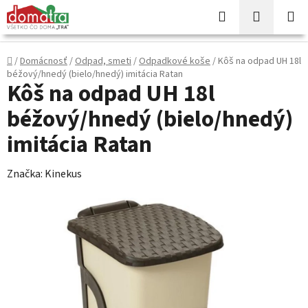
Prejsť
Hľadať
NÁKUP
na
KOŠÍK
obsah
Domov
/
Domácnosť
/
Odpad, smeti
/
Odpadkové koše
/
Kôš na odpad UH 18l
béžový/hnedý (bielo/hnedý) imitácia Ratan
Kôš na odpad UH 18l
béžový/hnedý (bielo/hnedý)
imitácia Ratan
Značka:
Kinekus